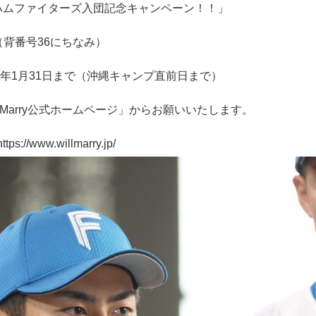
ハムファイターズ入団記念キャンペーン！！」
」（背番号36にちなみ）
024年1月31日まで（沖縄キャンプ直前日まで）
lMarry公式ホームページ」からお願いいたします。
//www.willmarry.jp/