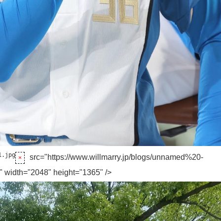
src="https://www.willmarry.jp/blogs/unnamed%20-
width="2048" height="1365" />