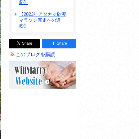
⑨】
【2023年アタカマ砂漠
マラソン完走への道
⑧】
Share
Share
このブログを購読