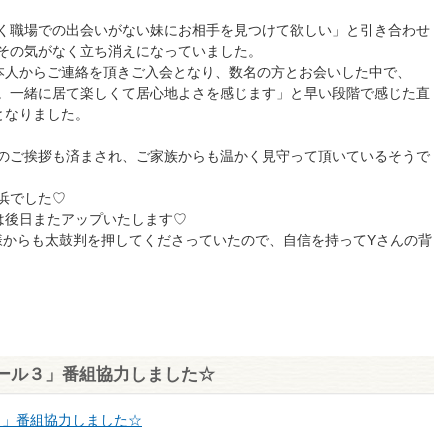
！
く職場での出会いがない妹にお相手を見つけて欲しい」と引き合わせ
その気がなく立ち消えになっていました。
本人からご連絡を頂きご入会となり、数名の方とお会いした中で、
。一緒に居て楽しくて居心地よさを感じます」と早い段階で感じた直
となりました。
のご挨拶も済まされ、ご家族からも温かく見守って頂いているそうで
浜でした♡
は後日またアップいたします♡
様からも太鼓判を押してくださっていたので、自信を持ってYさんの背
ール３」番組協力しました☆
３」番組協力しました☆