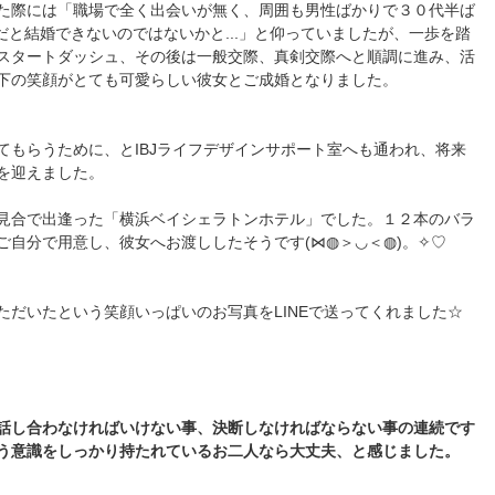
た際には「職場で全く出会いが無く、周囲も男性ばかりで３０代半ば
まだと結婚できないのではないかと...」と仰っていましたが、一歩を踏
スタートダッシュ、その後は一般交際、真剣交際へと順調に進み、活
下の笑顔がとても可愛らしい彼女とご成婚となりました。
てもらうために、とIBJライフデザインサポート室へも通われ、将来
を迎えました。
見合で出逢った「横浜ベイシェラトンホテル」でした。１２本のバラ
自分で用意し、彼女へお渡ししたそうです(⋈◍＞◡＜◍)。✧♡
ただいたという笑顔いっぱいのお写真をLINEで送ってくれました☆
話し合わなければいけない事、決断しなければならない事の連続です
う意識をしっかり持たれているお二人なら大丈夫、と感じました。