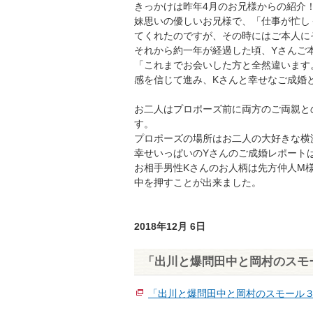
きっかけは昨年4月のお兄様からの紹介
妹思いの優しいお兄様で、「仕事が忙し
てくれたのですが、その時にはご本人に
それから約一年が経過した頃、Yさんご
「これまでお会いした方と全然違います
感を信じて進み、Kさんと幸せなご成婚
お二人はプロポーズ前に両方のご両親と
す。
プロポーズの場所はお二人の大好きな横
幸せいっぱいのYさんのご成婚レポート
お相手男性Kさんのお人柄は先方仲人M
中を押すことが出来ました。
2018年12月 6日
「出川と爆問田中と岡村のスモ
「出川と爆問田中と岡村のスモール