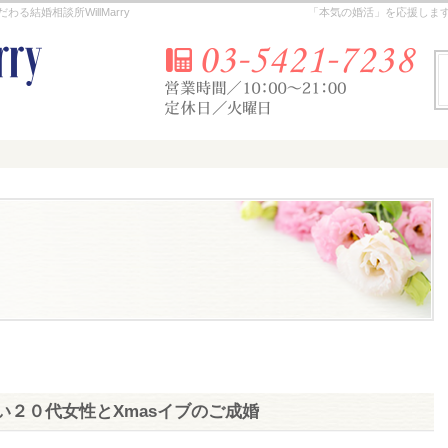
結婚相談所WillMarry
「本気の婚活」を応援しま
２０代女性とXmasイブのご成婚