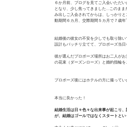
６か月前、ブログを見てご入会いただい
となり、少し焦ってきました...このま
み出しご入会されてからは、しっかりと
動期間６カ月、交際期間５カ月で７歳年
結婚後の彼女の不安を少しでも取り除い
設計もバッチリ立てて、プロポーズ当日
彼が選んだプロポーズ場所はお二人がお
の花束（ダーズンローズ）と婚約指輪をご
プロポーズ後にはホテルの方に撮ってい
本当に良かった！
結婚生活は日々色々な出来事が起こり、
が、結婚はゴールではなくスタートとい