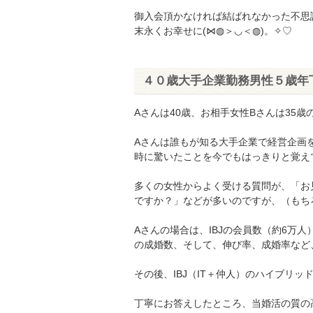
御入会頂かなければ結ばれなかった不思
末永くお幸せに(⋈◍＞◡＜◍)。✧♡
４０歳大手企業勤務男性５歳年
Aさんは40歳、お相手女性Bさんは35
Aさんは誰もが知る大手企業で経営企画
時に驚いたことを今でもはっきりと覚え
多くの女性からよく受ける質問が、「お
ですか？」などが多いのですが、（もち
Aさんの場合は、IBJの会員数（約6万
の成婚数、そして、伸び率、成婚率など
その後、IBJ（IT＋仲人）のハイブリッド
丁寧にお答えしたところ、当婚活の質の