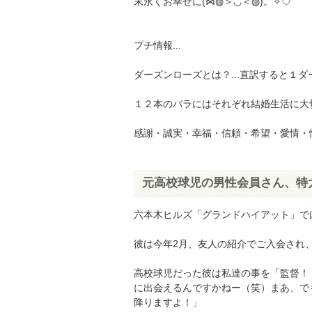
末永くお幸せに(⋈◍＞◡＜◍)。✧♡
プチ情報...
ダーズンローズとは？...直訳すると１
１２本のバラにはそれぞれ結婚生活に大
感謝・誠実・幸福・信頼・希望・愛情・
元高校球児の男性会員さん、特
六本木ヒルズ「グランドハイアット」で
彼は今年2月、友人の紹介でご入会され
高校球児だった彼は私達の事を「監督！
に出会えるんですかねー（笑）まあ、で
降りますよ！」