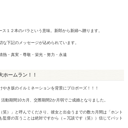
ダース１２本のバラという意味。新郎から新婦へ贈ります。
切な下記のメッセージが込められています。
情熱・真実・尊敬・栄光・努力・永遠
大ホームラン！！
けやき坂のイルミネーションを背景にプロポーズ！！！
、活動期間10カ月、交際期間2か月弱でご成婚となりました。
（笑）」と呼んでくださり、彼女と出会うまでの数カ月間は「ホント
も監督の言うことは絶対ですから（←冗談です（笑））信じてバット