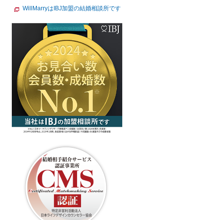
WillMarryはIBJ加盟の結婚相談所です