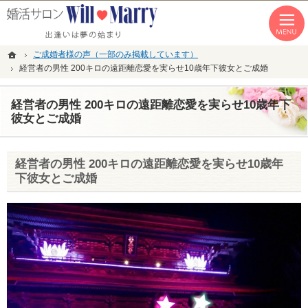
「本気の婚活」を応援します。恵比寿・青山・湘南の結婚相談所なら私たちへ。
恵比寿・青山・湘南の婚活なら１年以内の成婚にこだわる結婚相談所WillMarry
ホーム
ご成婚者様の声（一部のみ掲載しています）
経営者の男性 200キロの遠距離恋愛を実らせ10歳年下彼女とご成婚
経営者の男性 200キロの遠距離恋愛を実らせ10歳年下
彼女とご成婚
経営者の男性 200キロの遠距離恋愛を実らせ10歳年
下彼女とご成婚