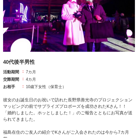
40代後半男性
活動期間
7カ月
交際期間
4カ月
お相手
10歳下女性（保育士）
彼女のお誕生日のお祝いで訪れた長野県善光寺のプロジェクション
マッピングの前でサプライズプロポーズを成功されたKさん！！
「婚約しました。ホッとしました！」のご報告とともにお写真が送
られてきました。
福島在住のご友人の紹介でKさんがご入会されたのは今から7カ月