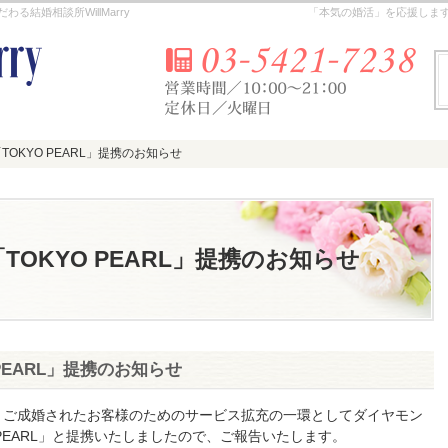
結婚相談所WillMarry
「本気の婚活」を応援しま
OKYO PEARL」提携のお知らせ
OKYO PEARL」提携のお知らせ
OKYO PEARL」提携のお知らせ
PEARL」提携のお知らせ
」では、ご成婚されたお客様のためのサービス拡充の一環としてダイヤモン
 PEARL」と提携いたしましたので、ご報告いたします。