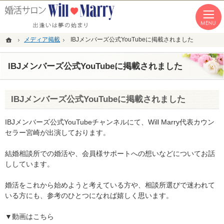
「本気の婚活」を応援します。恵比寿・青山・湘南の結婚相談所なら私たちへ。
恵比寿・青山・湘南の婚活なら１年以内の成婚にこだわる結婚相談所WillMarry
ホーム
メディア掲載
IBJメンバーズ公式YouTubeに掲載されました
IBJメンバーズ公式YouTubeに掲載されました
IBJメンバーズ公式YouTubeに掲載されました
IBJメンバーズ公式YouTubeチャンネルにて、Will Marry代表カウン
セラー宮崎が出演しております。
結婚相談所での婚活や、会員様サポートへの想いなどについてお話
ししています。
婚活をこれから始めようと考えている方や、相談所選びで迷われて
いる方にも、参考のひとつになれば嬉しく思います。
▼動画はこちら