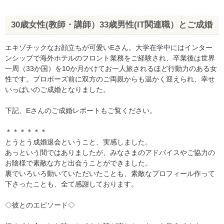
30歳女性(教師・講師）33歳男性(IT関連職）とご成婚
エキゾチックなお顔立ちが可愛いEさん。大学在学中にはインター
ンシップで海外ホテルのフロント業務をご経験され、卒業後は世界
一周（33か国）を10か月かけてお一人旅されるほど行動力のある女
性です。プロポーズ前に双方のご両親からも温かく迎えられ、幸せ
いっぱいのご成婚となりました。
下記、Eさんのご成婚レポートもご覧ください。
＊＊＊＊＊＊
とうとう成婚退会ということ、実感しました。
あっという間ではありましたが、みなさまのアドバイスやご協力の
お陰様で素敵な方と出会うことができました。
裏でいろいろ動いていただいたことも、素敵なプロフィール作って
下さったことも、全て感謝しております。
◇彼とのエピソード◇