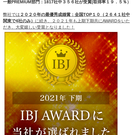
一般PREMIUM部門：1817社中３５６社が受賞(取得率１９．５％）
弊社では
２０２０年の最優秀成婚賞：全国TOP１０（２６４１社中
関東で4社のみ）
に続き、２０２１年も上期下期共にAWARDをいた
だき、大変嬉しい受賞となりました！