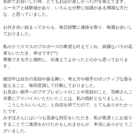
初めてお会いした時、とてもお話が楽しかったのを覚えてます。
ユーモアと経験値があり、いろんな分野に知識がある博識な方だ
な、と思っていました。
お付き合い始まってからも、毎日頻繁に連絡を取り、毎週お会いし
ておりました。
私のクリスマスのプロポーズの希望も叶えてくれ、綺麗なバラの花
束もいただき、幸せです(^^)
尊敬できる方と婚約し、出逢えてよかったと心から思っておりま
す。
婚活中は自分の笑顔や振る舞い、考え方や相手のポジティブな面を
捉えること、毎回意識して行動しておりました。
お見合い相手へのプチプレゼントのことや笑顔のこと、宮崎さんご
夫妻にアドバイスいただいたことは、私の指針となりましたし、
「こうしたらいいんだ」と自信を持てたので、とてもありがたかっ
たです。
みずほさんにはいつも迅速な対応をいただき、私が夜遅くにお送り
することでご迷惑をかけたかもしれませんが、本当にありがとうご
ざいました。