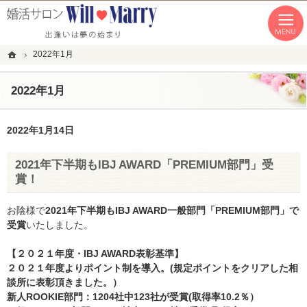
「本気の婚活」を応援します。恵比寿・青山・湘南の結婚相談所なら私たちへ。
恵比寿・青山・湘南の婚活なら１年以内の成婚にこだわる結婚相談所WillMarry
ホーム
2022年1月
2022年1月
2022年1月14日
2021年下半期もIBJ AWARD「PREMIUM部門」受
賞！
お陰様で
2021年下半期もIBJ AWARD一般部門「PREMIUM部門」で
受賞
いたしました。
【２０２１年度・IBJ AWARD表彰基準】
２０２１年度よりポイント制を導入。(規定ポイントをクリアした相
談所に表彰頂きました。）
新人ROOKIE部門：1204社中123社が受賞(取得率10.2％）