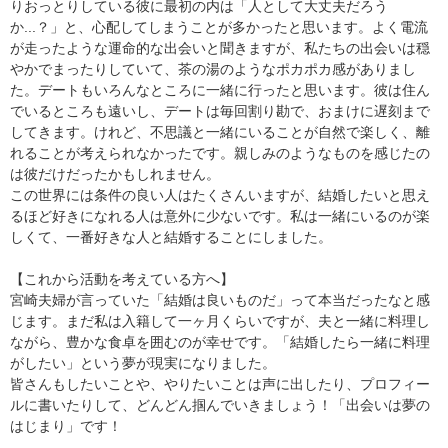
りおっとりしている彼に最初の内は「人として大丈夫だろう
か...？」と、心配してしまうことが多かったと思います。よく電流
が走ったような運命的な出会いと聞きますが、私たちの出会いは穏
やかでまったりしていて、茶の湯のようなポカポカ感がありまし
た。デートもいろんなところに一緒に行ったと思います。彼は住ん
でいるところも遠いし、デートは毎回割り勘で、おまけに遅刻まで
してきます。けれど、不思議と一緒にいることが自然で楽しく、離
れることが考えられなかったです。親しみのようなものを感じたの
は彼だけだったかもしれません。
この世界には条件の良い人はたくさんいますが、結婚したいと思え
るほど好きになれる人は意外に少ないです。私は一緒にいるのが楽
しくて、一番好きな人と結婚することにしました。
【これから活動を考えている方へ】
宮崎夫婦が言っていた「結婚は良いものだ」って本当だったなと感
じます。まだ私は入籍して一ヶ月くらいですが、夫と一緒に料理し
ながら、豊かな食卓を囲むのが幸せです。「結婚したら一緒に料理
がしたい」という夢が現実になりました。
皆さんもしたいことや、やりたいことは声に出したり、プロフィー
ルに書いたりして、どんどん掴んでいきましょう！「出会いは夢の
はじまり」です！