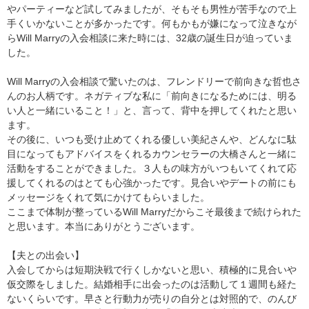
やパーティーなど試してみましたが、そもそも男性が苦手なので上
手くいかないことが多かったです。何もかもが嫌になって泣きなが
らWill Marryの入会相談に来た時には、32歳の誕生日が迫っていま
した。
Will Marryの入会相談で驚いたのは、フレンドリーで前向きな哲也さ
んのお人柄です。ネガティブな私に「前向きになるためには、明る
い人と一緒にいること！」と、言って、背中を押してくれたと思い
ます。
その後に、いつも受け止めてくれる優しい美紀さんや、どんなに駄
目になってもアドバイスをくれるカウンセラーの大橋さんと一緒に
活動をすることができました。３人もの味方がいつもいてくれて応
援してくれるのはとても心強かったです。見合いやデートの前にも
メッセージをくれて気にかけてもらいました。
ここまで体制が整っているWill Marryだからこそ最後まで続けられた
と思います。本当にありがとうございます。
【夫との出会い】
入会してからは短期決戦で行くしかないと思い、積極的に見合いや
仮交際をしました。結婚相手に出会ったのは活動して１週間も経た
ないくらいです。早さと行動力が売りの自分とは対照的で、のんび