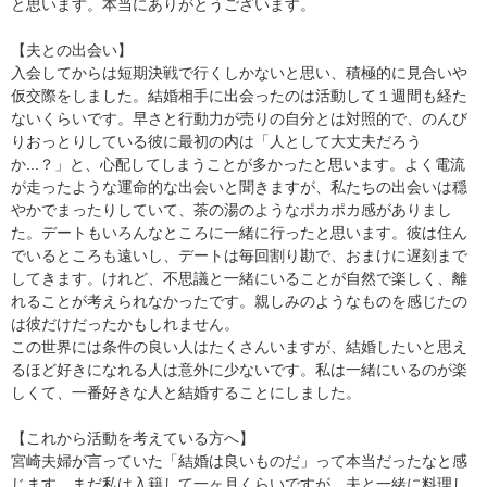
と思います。本当にありがとうございます。
【夫との出会い】
入会してからは短期決戦で行くしかないと思い、積極的に見合いや
仮交際をしました。結婚相手に出会ったのは活動して１週間も経た
ないくらいです。早さと行動力が売りの自分とは対照的で、のんび
りおっとりしている彼に最初の内は「人として大丈夫だろう
か...？」と、心配してしまうことが多かったと思います。よく電流
が走ったような運命的な出会いと聞きますが、私たちの出会いは穏
やかでまったりしていて、茶の湯のようなポカポカ感がありまし
た。デートもいろんなところに一緒に行ったと思います。彼は住ん
でいるところも遠いし、デートは毎回割り勘で、おまけに遅刻まで
してきます。けれど、不思議と一緒にいることが自然で楽しく、離
れることが考えられなかったです。親しみのようなものを感じたの
は彼だけだったかもしれません。
この世界には条件の良い人はたくさんいますが、結婚したいと思え
るほど好きになれる人は意外に少ないです。私は一緒にいるのが楽
しくて、一番好きな人と結婚することにしました。
【これから活動を考えている方へ】
宮崎夫婦が言っていた「結婚は良いものだ」って本当だったなと感
じます。まだ私は入籍して一ヶ月くらいですが、夫と一緒に料理し