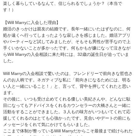
楽しく暮らしているなんて、信じられるでしょうか？（本当で
す！）
【Will Marryに入会した理由】
婚活のきっかけは親友の結婚です。長年一緒にいたはずなのに、何
処か遠くへ行ってしまったような寂しさを感じました。婚活アプリ
やパーティーなど試してみましたが、そもそも男性が苦手なので上
手くいかないことが多かったです。何もかもが嫌になって泣きなが
らWill Marryの入会相談に来た時には、32歳の誕生日が迫っていま
した。
Will Marryの入会相談で驚いたのは、フレンドリーで前向きな哲也さ
んのお人柄です。ネガティブな私に「前向きになるためには、明る
い人と一緒にいること！」と、言って、背中を押してくれたと思い
ます。
その後に、いつも受け止めてくれる優しい美紀さんや、どんなに駄
目になってもアドバイスをくれるカウンセラーの大橋さんと一緒に
活動をすることができました。３人もの味方がいつもいてくれて応
援してくれるのはとても心強かったです。見合いやデートの前にも
メッセージをくれて気にかけてもらいました。
ここまで体制が整っているWill Marryだからこそ最後まで続けられた