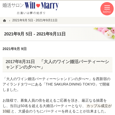
「本気の婚活」を応援します。恵比寿・青山・湘南の結婚相談所なら私たちへ。
恵比寿・青山・湘南の婚活なら１年以内の成婚にこだわる結婚相談所WillMarry
ホーム
2021年9月 5日 - 2021年9月11日
2021年9月 5日 - 2021年9月11日
2021年9月 9日
2017年8月31日 「大人のワイン婚活パーティー〜シ
ャンドンの夕べ〜」
「大人のワイン婚活パーティー〜シャンドンの夕べ〜」を西新宿の
アイランドタワーにある「THE SAKURA DINING TOKYO」で開催
しました。
お陰様で、募集人員の倍を超えるご応募を頂き、厳正なる抽選を
し、当日は50名を超える大婚活パーティーとなり、
カップル成立が
10組
と、大盛会のうちにパーティーを終えることが出来ました。