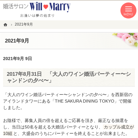
「本気の婚活」を応援します。恵比寿・青山・湘南の結婚相談所なら私たちへ。
恵比寿・青山・湘南の婚活なら１年以内の成婚にこだわる結婚相談所WillMarry
ホーム
2021年9月
2021年9月
2021年9月 9日
2017年8月31日 「大人のワイン婚活パーティー〜シ
ャンドンの夕べ〜」
「大人のワイン婚活パーティー〜シャンドンの夕べ〜」を西新宿の
アイランドタワーにある「THE SAKURA DINING TOKYO」で開催
しました。
お陰様で、募集人員の倍を超えるご応募を頂き、厳正なる抽選を
し、当日は50名を超える大婚活パーティーとなり、
カップル成立が
10組
と、大盛会のうちにパーティーを終えることが出来ました。