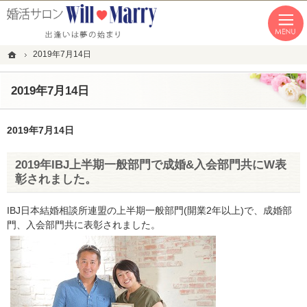
「本気の婚活」を応援します。恵比寿・青山・湘南の結婚相談所なら私たちへ。
恵比寿・青山・湘南の婚活なら１年以内の成婚にこだわる結婚相談所WillMarry
ホーム
2019年7月14日
2019年7月14日
2019年7月14日
2019年IBJ上半期一般部門で成婚&入会部門共にW表
彰されました。
IBJ日本結婚相談所連盟の上半期一般部門(開業2年以上)で、成婚部
門、入会部門共に表彰されました。