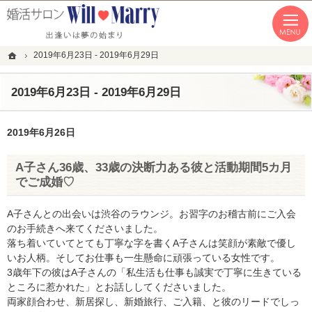
「本気の婚活」を応援します。恵比寿・青山・湘南の結婚相談所なら私たちへ。
恵比寿・青山・湘南の婚活なら１年以内の成婚にこだわる結婚相談所WillMarry
ホーム
2019年6月23日 - 2019年6月29日
2019年6月23日 - 2019年6月29日
2019年6月26日
A子さん36歳、33歳の決断力ある彼と活動期間5カ月
でご成婚♡
A子さんとの出会いは渋谷のラウンジ。お習字のお稽古前にご入会
のお手続きへ来てくださいました。
落ち着いていてとても丁寧な字を書くA子さんは笑顔が素敵で優し
いお人柄。そしてお仕事も一生懸命に頑張っている女性です。
3歳年下の彼はA子さんの「私生活も仕事も誠実で丁寧に生きている
ところに惹かれた」とお話ししてくださいました。
両家顔合わせ、新居探し、新婚旅行、ご入籍、と彼のリードでしっ