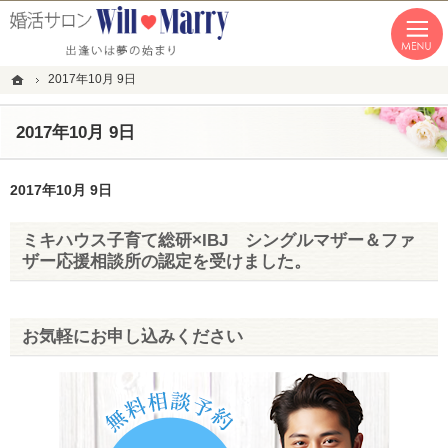
「本気の婚活」を応援します。恵比寿・青山・湘南の結婚相談所なら私たちへ。
恵比寿・青山・湘南の婚活なら１年以内の成婚にこだわる結婚相談所WillMarry
ホーム
2017年10月 9日
2017年10月 9日
2017年10月 9日
ミキハウス子育て総研×IBJ シングルマザー＆ファ
ザー応援相談所の認定を受けました。
お気軽にお申し込みください