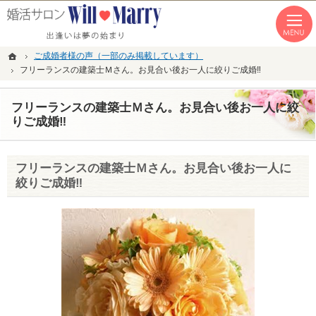
「本気の婚活」を応援します。恵比寿・青山・湘南の結婚相談所なら私たちへ。
恵比寿・青山・湘南の婚活なら１年以内の成婚にこだわる結婚相談所WillMarry
ホーム
ご成婚者様の声（一部のみ掲載しています）
フリーランスの建築士Ｍさん。お見合い後お一人に絞りご成婚‼
フリーランスの建築士Ｍさん。お見合い後お一人に絞
りご成婚‼
フリーランスの建築士Ｍさん。お見合い後お一人に
絞りご成婚‼